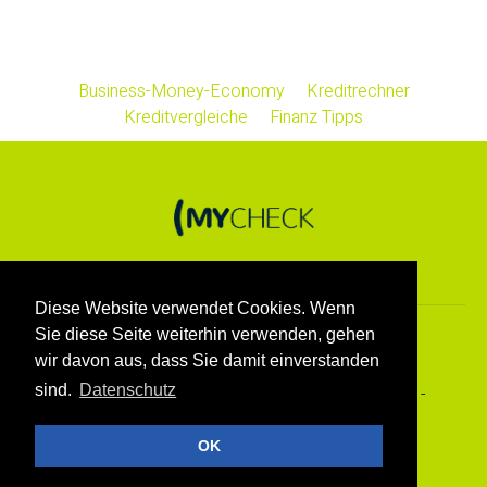
Business-Money-Economy
Kreditrechner
Kreditvergleiche
Finanz Tipps
Diese Website verwendet Cookies. Wenn
Sie diese Seite weiterhin verwenden, gehen
© 2026 optivel. Alle Rechte vorbehalten.
wir davon aus, dass Sie damit einverstanden
sind.
Datenschutz
AGB
Datenschutz
Impressum
Newsletter anmelden
Newsletter abmelden
Die besten Wirtschaftsmagazine
OK